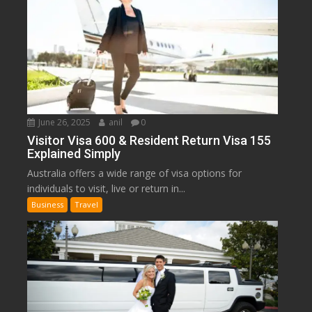
June 26, 2025
anil
0
Visitor Visa 600 & Resident Return Visa 155
Explained Simply
Australia offers a wide range of visa options for
individuals to visit, live or return in...
Business
Travel