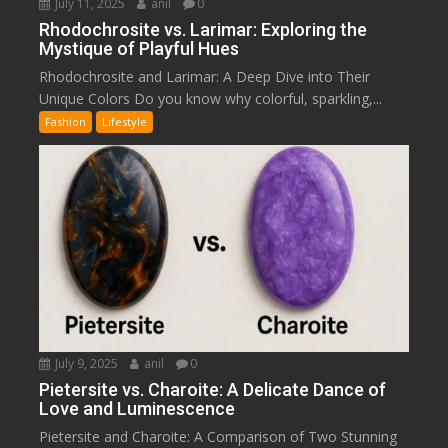
July 11, 2025
anil
0
Rhodochrosite vs. Larimar: Exploring the
Mystique of Playful Hues
Rhodochrosite and Larimar: A Deep Dive into Their
Unique Colors Do you know why colorful, sparkling,...
Fashion
Lifestyle
July 9, 2025
anil
0
Pietersite vs. Charoite: A Delicate Dance of
Love and Luminescence
Pietersite and Charoite: A Comparison of Two Stunning