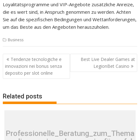
Loyalitätsprogramme und VIP-Angebote zusätzliche Anreize,
die es wert sind, in Anspruch genommen zu werden. Achten
Sie auf die spezifischen Bedingungen und Wettanforderungen,
um das Beste aus den Angeboten herauszuholen.
Business
Post
Tendenze tecnologiche e
Best Live Dealer Games at
navigation
innovazioni nei bonus senza
LegionBet Casino
deposito per slot online
Related posts
Professionelle_Beratung_zum_Thema