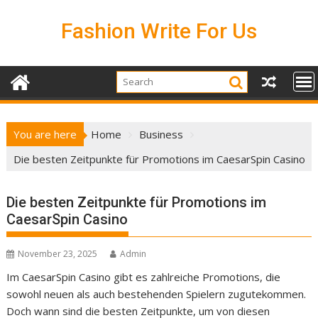
Skip
to
Fashion Write For Us
content
You are here
Home
Business
Die besten Zeitpunkte für Promotions im CaesarSpin Casino
Die besten Zeitpunkte für Promotions im
CaesarSpin Casino
November 23, 2025
Admin
Im CaesarSpin Casino gibt es zahlreiche Promotions, die
sowohl neuen als auch bestehenden Spielern zugutekommen.
Doch wann sind die besten Zeitpunkte, um von diesen