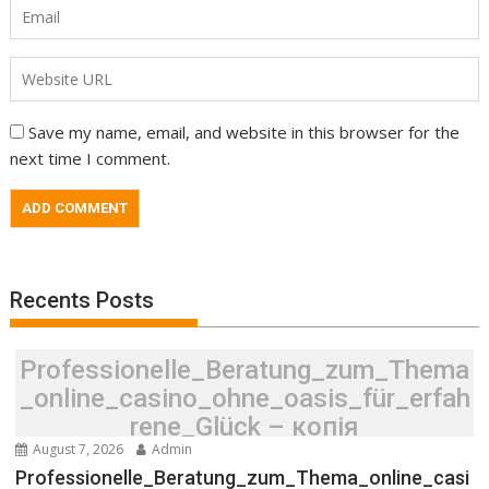
Save my name, email, and website in this browser for the
next time I comment.
Recents Posts
Professionelle_Beratung_zum_Thema
_online_casino_ohne_oasis_für_erfah
rene_Glück – копія
August 7, 2026
Admin
Professionelle_Beratung_zum_Thema_online_casi